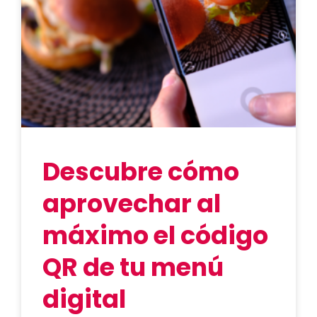
Descubre cómo
aprovechar al
máximo el código
QR de tu menú
digital