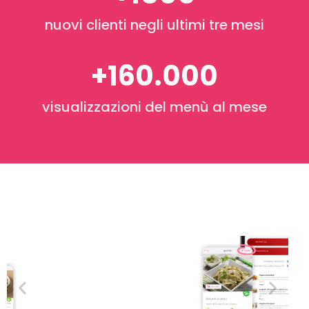
nuovi clienti negli ultimi tre mesi
+160.000
visualizzazioni del menù al mese