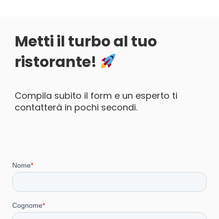
Ordina e
paga
Metti il turbo al tuo
Fai ordinare i tuoi clienti in
qualsiasi momento con un
ristorante!
QR Code!
Prenota la tua
Compila subito il form e un esperto ti
demo
contatterà in pochi secondi.