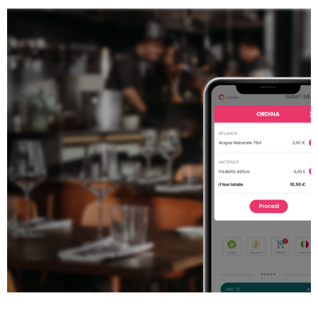
Pagamento al
tavolo
Semplifica l'esperienza di
pagamento nel tuo
ristorante con un QR
Code!
Prenota la tua
demo