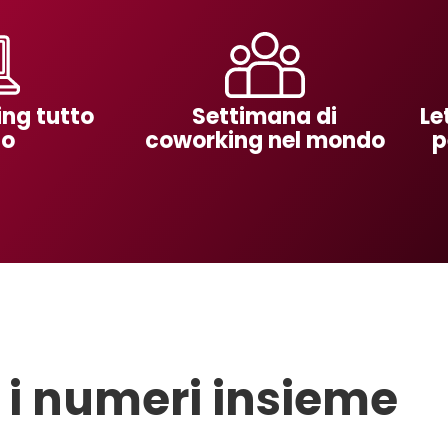
ng tutto
Settimana di
Le
no
coworking nel mondo
p
i numeri insieme