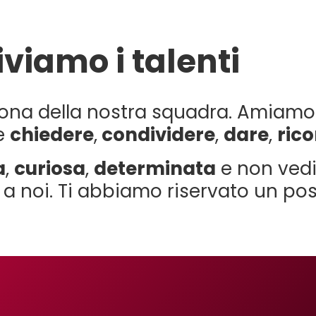
viamo i talenti
ona della nostra squadra. Amiamo 
ce
chiedere
,
condividere
,
dare
,
ric
a
,
curiosa
,
determinata
e non vedi 
i a noi. Ti abbiamo riservato un pos