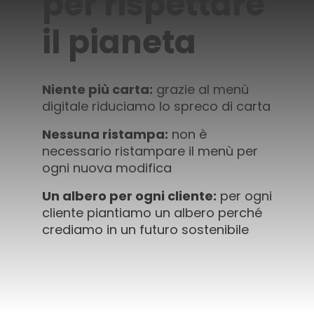
per rispettare
il pianeta
Niente più carta:
grazie al menù
digitale riduciamo lo spreco di carta
Nessuna ristampa:
non è
necessario ristampare il menù per
ogni nuova modifica
Un albero per ogni cliente:
per ogni
cliente piantiamo un albero perché
crediamo in un futuro sostenibile